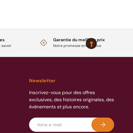
ges
Garantie du meilleur prix
 savoir
Notre promesse envers vous
Newsletter
Inscrivez-vous pour des offres
exclusives, des histoires originales, des
événements et plus encore.
E-mail
S’inscrire