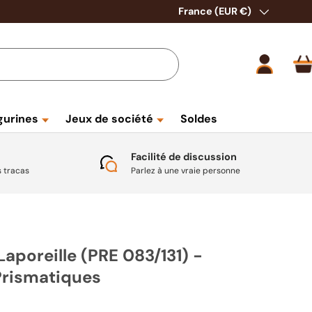
Pays
France (EUR €)
Se conne
P
gurines
Jeux de société
Soldes
Facilité de discussion
s tracas
Parlez à une vraie personne
aporeille (PRE 083/131) -
Prismatiques