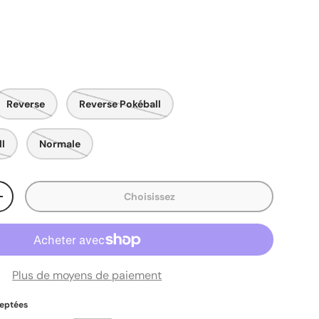
uel
Reverse
Reverse Pokéball
ll
Normale
Choisissez
ité
Augmenter la quantité
Plus de moyens de paiement
eptées