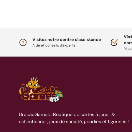
Véri
Visitez notre centre d'assistance
co
Aide et conseils d'experts
Mises
DracauGames : Boutique de cartes à jouer &
collectionner, jeux de société, goodies et figurines !