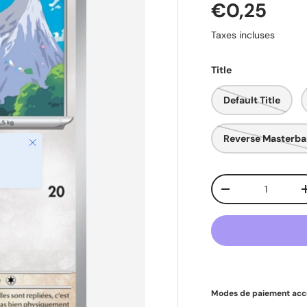
Prix habit
€0,25
Taxes incluses
Title
Default Title
Reverse Masterba
Fermer
Qté
Diminuer la quant
Modes de paiement acc