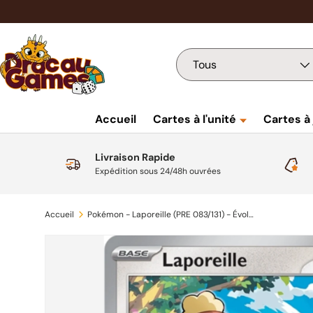
Aller au contenu
Recherche
Type de produit
Tous
Accueil
Cartes à l'unité
Cartes à
Livraison Rapide
Expédition sous 24/48h ouvrées
Accueil
Pokémon - Laporeille (PRE 083/131) - Évolutions Prismatiques
Passer aux informations produits