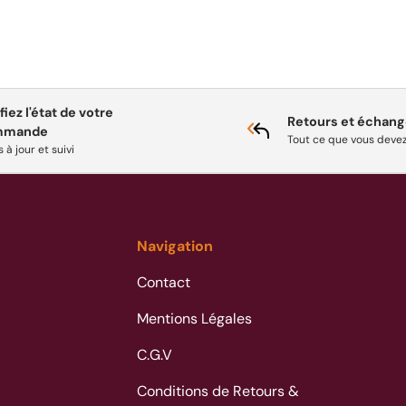
fiez l'état de votre
Retours et échan
mmande
Tout ce que vous devez
 à jour et suivi
Navigation
Contact
Mentions Légales
C.G.V
Conditions de Retours &