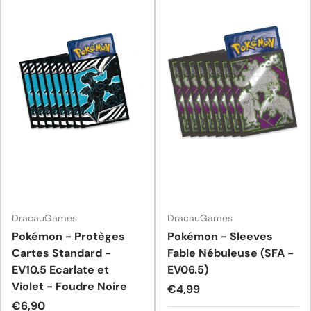
DracauGames
DracauGames
Pokémon - Protèges
Pokémon - Sleeves
Cartes Standard -
Fable Nébuleuse (SFA -
EV10.5 Ecarlate et
EV06.5)
Violet - Foudre Noire
Prix habituel
€4,99
Prix habituel
€6,90