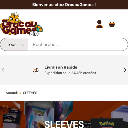
Bienvenue chez DracauGames !
Aller au contenu
Men
Se connecter
Panier
Recherche
Type de produit
Tous
Livraison Rapide
Précédent
Sui
Expédition sous 24/48h ouvrées
Accueil
SLEEVES
SLEEVES