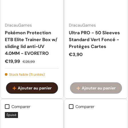
DracauGames
DracauGames
Pokémon Protection
Ultra PRO - 50 Sleeves
ETB Elite Trainer Box w/
Standard Vert Foncé -
sliding lid anti-UV
Protèges Cartes
4.0MM - EVORETRO
Prix habituel
€3,90
Prix soldé
Prix habituel
€19,99
€26,99
Stock faible (11 unités)
Ajouter au panier
Ajouter au panier
Comparer
Comparer
Épuisé