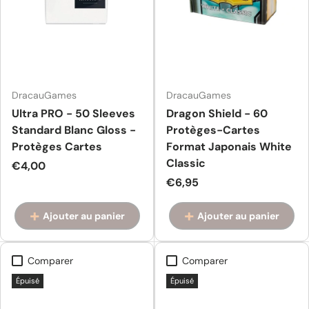
DracauGames
DracauGames
Ultra PRO - 50 Sleeves
Dragon Shield - 60
Standard Blanc Gloss -
Protèges-Cartes
Protèges Cartes
Format Japonais White
Classic
Prix habituel
€4,00
Prix habituel
€6,95
Ajouter au panier
Ajouter au panier
Comparer
Comparer
Épuisé
Épuisé