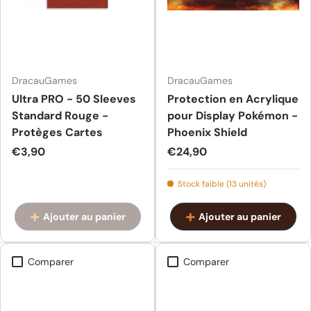
DracauGames
DracauGames
Ultra PRO - 50 Sleeves
Protection en Acrylique
Standard Rouge -
pour Display Pokémon -
Protèges Cartes
Phoenix Shield
Prix habituel
Prix habituel
€3,90
€24,90
Stock faible (13 unités)
Ajouter au panier
Ajouter au panier
Comparer
Comparer