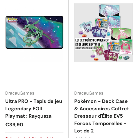
DracauGames
DracauGames
Ultra PRO - Tapis de jeu
Pokémon - Deck Case
Legendary FOIL
& Accessoires Coffret
Playmat : Rayquaza
Dresseur d'Élite EV5
Forces Temporelles -
Prix habituel
€39,90
Lot de 2