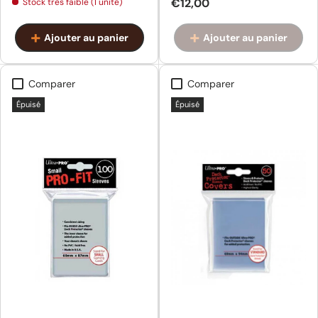
Prix habituel
€12,00
Stock très faible (1 unité)
Ajouter au panier
Ajouter au panier
Comparer
Comparer
Épuisé
Épuisé