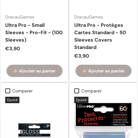
DracauGames
DracauGames
Ultra Pro - Small
Ultra Pro - Protèges
Sleeves - Pro-Fit - (100
Cartes Standard - 50
Sleeves)
Sleeves Covers
Standard
Prix habituel
€3,90
Prix habituel
€3,90
Ajouter au panier
Ajouter au panier
Comparer
Comparer
Épuisé
Épuisé