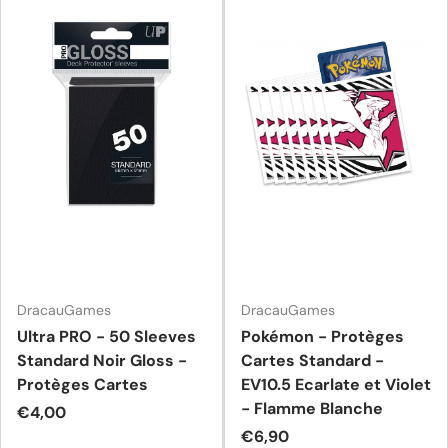
DracauGames
DracauGames
Ultra PRO - 50 Sleeves
Pokémon - Protèges
Standard Noir Gloss -
Cartes Standard -
Protèges Cartes
EV10.5 Ecarlate et Violet
- Flamme Blanche
Prix habituel
€4,00
Prix habituel
€6,90