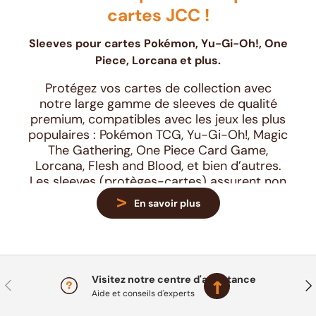
cartes JCC !
Sleeves pour cartes Pokémon, Yu-Gi-Oh!, One
Piece, Lorcana et plus.
Protégez vos cartes de collection avec
notre large gamme de sleeves de qualité
premium, compatibles avec les jeux les plus
populaires : Pokémon TCG, Yu-Gi-Oh!, Magic
The Gathering, One Piece Card Game,
Lorcana, Flesh and Blood, et bien d’autres.
Les sleeves (protèges-cartes) assurent non
seulement la longévité de vos cartes, mais
En savoir plus
permettent aussi de les manipuler
facilement lors de vos parties. Que vous
soyez collectionneur ou joueur en tournoi,
c’est un accessoire essentiel pour éviter
l'usure, les traces et les plis.
Visitez notre centre d'assistance
Précédent
Sui
Aide et conseils d'experts