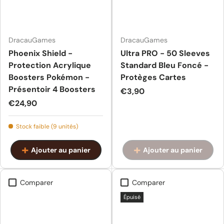
DracauGames
DracauGames
Phoenix Shield -
Ultra PRO - 50 Sleeves
Protection Acrylique
Standard Bleu Foncé -
Boosters Pokémon -
Protèges Cartes
Présentoir 4 Boosters
Prix habituel
€3,90
Prix habituel
€24,90
Stock faible (9 unités)
Ajouter au panier
Ajouter au panier
Comparer
Comparer
Épuisé