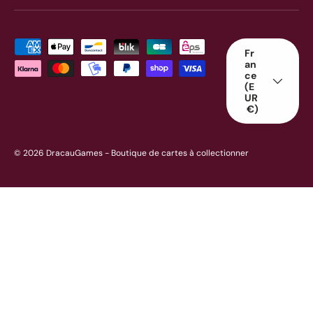
Moyens de paiement acceptés
Pays
Fr
an
ce
(E
UR
€)
© 2026
DracauGames
- Boutique de cartes à collectionner