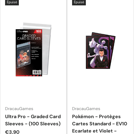
Épuisé
Épuisé
DracauGames
DracauGames
Ultra Pro - Graded Card
Pokémon - Protèges
Sleeves - (100 Sleeves)
Cartes Standard - EV10
Ecarlate et Violet -
Prix habituel
€3,90