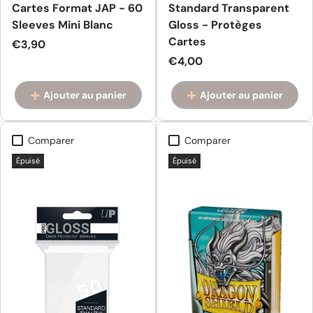
Cartes Format JAP - 60
Standard Transparent
Sleeves Mini Blanc
Gloss - Protèges
Cartes
Prix habituel
€3,90
Prix habituel
€4,00
Ajouter au panier
Ajouter au panier
Comparer
Comparer
Épuisé
Épuisé