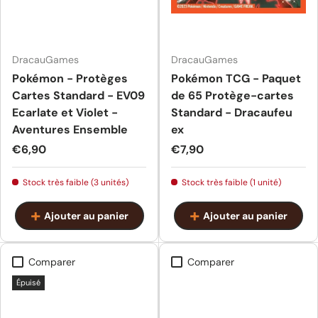
DracauGames
DracauGames
Pokémon - Protèges
Pokémon TCG - Paquet
Cartes Standard - EV09
de 65 Protège-cartes
Ecarlate et Violet -
Standard - Dracaufeu
Aventures Ensemble
ex
Prix habituel
Prix habituel
€6,90
€7,90
Stock très faible (3 unités)
Stock très faible (1 unité)
Ajouter au panier
Ajouter au panier
Comparer
Comparer
Épuisé