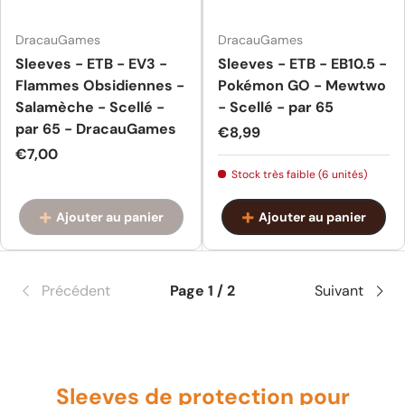
DracauGames
DracauGames
Sleeves - ETB - EV3 -
Sleeves - ETB - EB10.5 -
Flammes Obsidiennes -
Pokémon GO - Mewtwo
Salamèche - Scellé -
- Scellé - par 65
par 65 - DracauGames
Prix habituel
€8,99
Prix habituel
€7,00
Stock très faible (6 unités)
Ajouter au panier
Ajouter au panier
Précédent
Page 1 / 2
Suivant
Sleeves de protection pour