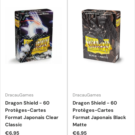
DracauGames
DracauGames
Dragon Shield - 60
Dragon Shield - 60
Protèges-Cartes
Protèges-Cartes
Format Japonais Clear
Format Japonais Black
Classic
Matte
Prix habituel
Prix habituel
€6,95
€6,95