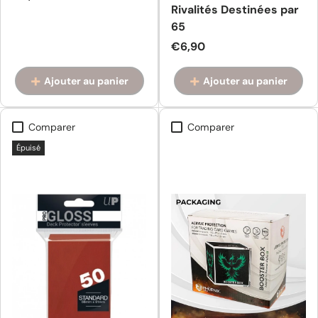
Rivalités Destinées par
65
Prix habituel
€6,90
Ajouter au panier
Ajouter au panier
Comparer
Comparer
Épuisé