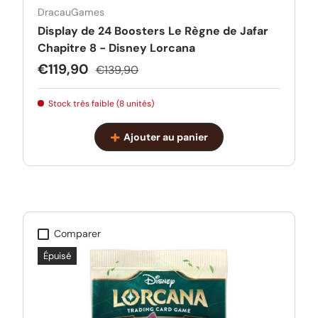
DracauGames
Display de 24 Boosters Le Règne de Jafar
Chapitre 8 - Disney Lorcana
Prix soldé
Prix habituel
€119,90
€139,90
Stock très faible (8 unités)
Ajouter au panier
Comparer
Épuisé