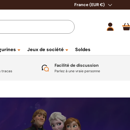
Pays
France (EUR €)
Se conne
P
gurines
Jeux de société
Soldes
Facilité de discussion
s tracas
Parlez à une vraie personne