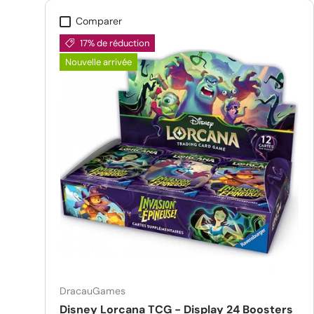
Comparer
17% de réduction
Nouvelle arrivée
DracauGames
Disney Lorcana TCG - Display 24 Boosters