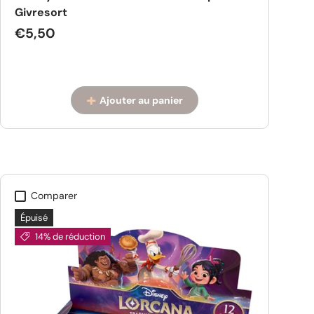
Givresort
Prix habituel
€5,50
Ajouter au panier
Comparer
Épuisé
14% de réduction