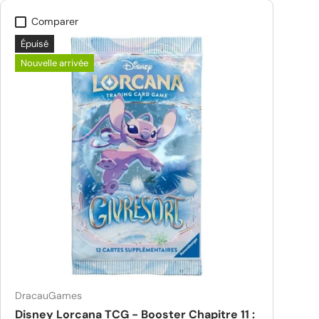
Comparer
Épuisé
Nouvelle arrivée
DracauGames
Disney Lorcana TCG - Booster Chapitre 11 :