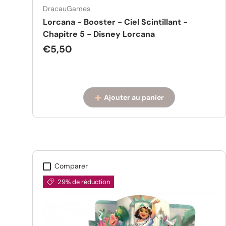
DracauGames
Lorcana - Booster - Ciel Scintillant -
Chapitre 5 - Disney Lorcana
Prix habituel
€5,50
Ajouter au panier
Comparer
29% de réduction