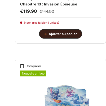
Chapitre 13 : Invasion Épineuse
Prix soldé
Prix habituel
€119,90
€144,00
Stock très faible (4 unités)
Ajouter au panier
Comparer
Nouvelle arrivée