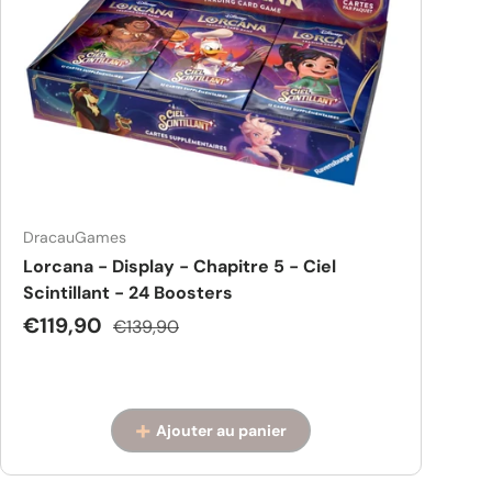
DracauGames
Lorcana - Display - Chapitre 5 - Ciel
Scintillant - 24 Boosters
Prix soldé
Prix habituel
€119,90
€139,90
Ajouter au panier