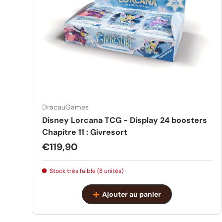
DracauGames
Disney Lorcana TCG - Display 24 boosters
Chapitre 11 : Givresort
Prix habituel
€119,90
Stock très faible (8 unités)
Ajouter au panier