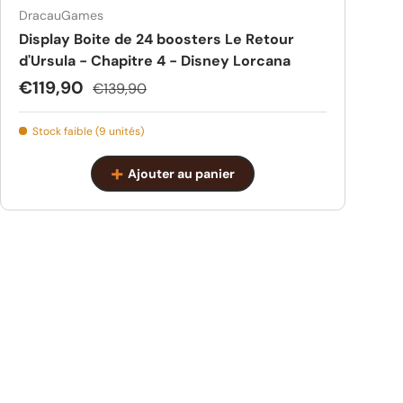
DracauGames
Display Boite de 24 boosters Le Retour
d'Ursula - Chapitre 4 - Disney Lorcana
Prix soldé
Prix habituel
€119,90
€139,90
Stock faible (9 unités)
Ajouter au panier