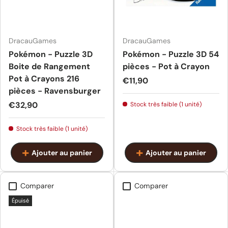
DracauGames
DracauGames
Pokémon - Puzzle 3D
Pokémon - Puzzle 3D 54
Boite de Rangement
pièces - Pot à Crayon
Pot à Crayons 216
Prix habituel
€11,90
pièces - Ravensburger
Prix habituel
€32,90
Stock très faible (1 unité)
Stock très faible (1 unité)
Ajouter au panier
Ajouter au panier
Comparer
Comparer
Épuisé