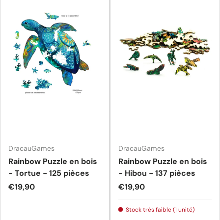
DracauGames
DracauGames
Rainbow Puzzle en bois
Rainbow Puzzle en bois
- Tortue - 125 pièces
- Hibou - 137 pièces
Prix habituel
Prix habituel
€19,90
€19,90
Stock très faible (1 unité)