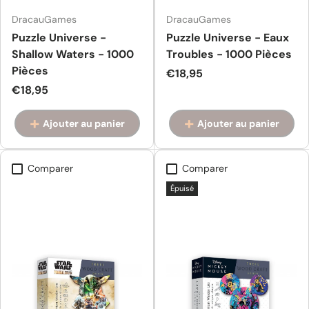
DracauGames
DracauGames
Puzzle Universe -
Puzzle Universe - Eaux
Shallow Waters - 1000
Troubles - 1000 Pièces
Pièces
Prix habituel
€18,95
Prix habituel
€18,95
Ajouter au panier
Ajouter au panier
Comparer
Comparer
Épuisé