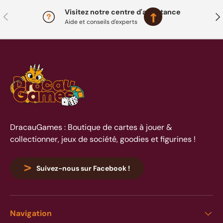
complexes. Les puzzles DracauGames sont
Visitez notre centre d'assistance
Précédent
Sui
parfaits pour stimuler la concentration,
Aide et conseils d'experts
partager un moment convivial et décorer
votre intérieur une fois terminés.
DracauGames : Boutique de cartes à jouer &
collectionner, jeux de société, goodies et figurines !
Suivez-nous sur Facebook !
Navigation