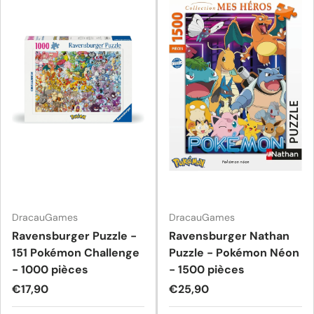
DracauGames
DracauGames
Ravensburger Puzzle -
Ravensburger Nathan
151 Pokémon Challenge
Puzzle - Pokémon Néon
- 1000 pièces
- 1500 pièces
Prix habituel
Prix habituel
€17,90
€25,90