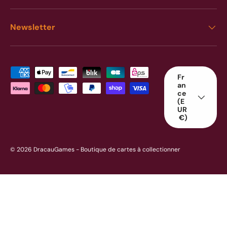
Newsletter
Moyens de paiement acceptés
Pays
Fr
an
ce
(E
UR
€)
© 2026
DracauGames
- Boutique de cartes à collectionner