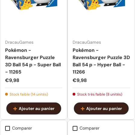
DracauGames
DracauGames
Pokémon -
Pokémon -
Ravensburger Puzzle
Ravensburger Puzzle 3D
3D Ball 54 p - Super Ball
Ball 54 p - Hyper Ball -
- 11265
11266
Prix habituel
Prix habituel
€9,98
€9,98
Stock faible (14 unités)
Stock très faible (8 unités)
Ajouter au panier
Ajouter au panier
Comparer
Comparer