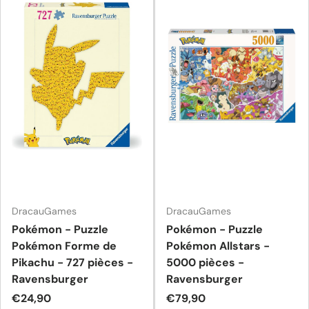
DracauGames
DracauGames
Pokémon - Puzzle
Pokémon - Puzzle
Pokémon Forme de
Pokémon Allstars -
Pikachu - 727 pièces -
5000 pièces -
Ravensburger
Ravensburger
Prix habituel
Prix habituel
€24,90
€79,90