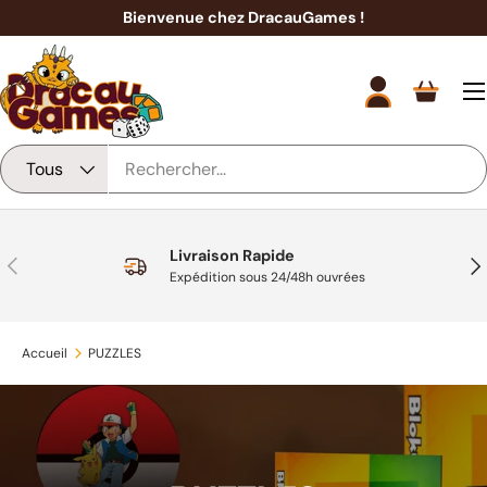
Bienvenue chez DracauGames !
Aller au contenu
Men
Se connecter
Panier
Recherche
Type de produit
Tous
Livraison Rapide
Précédent
Sui
Expédition sous 24/48h ouvrées
Accueil
PUZZLES