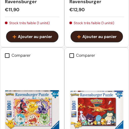
Ravensburger
Ravensburger
Prix habituel
Prix habituel
€11,90
€12,90
Stock très faible (1 unité)
Stock très faible (1 unité)
Ajouter au panier
Ajouter au panier
Comparer
Comparer