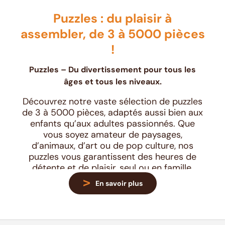
Puzzles : du plaisir à
assembler, de 3 à 5000 pièces
!
Puzzles – Du divertissement pour tous les
âges et tous les niveaux.
Découvrez notre vaste sélection de puzzles
de 3 à 5000 pièces, adaptés aussi bien aux
enfants qu’aux adultes passionnés. Que
vous soyez amateur de paysages,
d’animaux, d’art ou de pop culture, nos
puzzles vous garantissent des heures de
détente et de plaisir, seul ou en famille.
Disponibles en carton classique ou en bois
En savoir plus
premium, nos modèles s’adressent à tous
les niveaux : du débutant souhaitant
assembler ses premiers puzzles, jusqu’au
collectionneur cherchant des défis