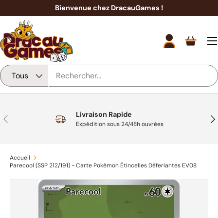
Bienvenue chez DracauGames !
Aller au contenu
Men
Se connecter
Panier
Recherche
Type de produit
Tous
Livraison Rapide
Précédent
Sui
Expédition sous 24/48h ouvrées
Accueil
Parecool (SSP 212/191) - Carte Pokémon Étincelles Déferlantes EV08
Passer aux informations produits