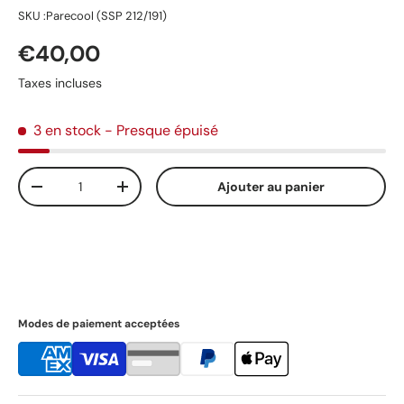
SKU :
Parecool (SSP 212/191)
Prix habituel
€40,00
Taxes incluses
3 en stock
- Presque épuisé
Qté
Ajouter au panier
Diminuer la quantité
Augmenter la quantité
Modes de paiement acceptées