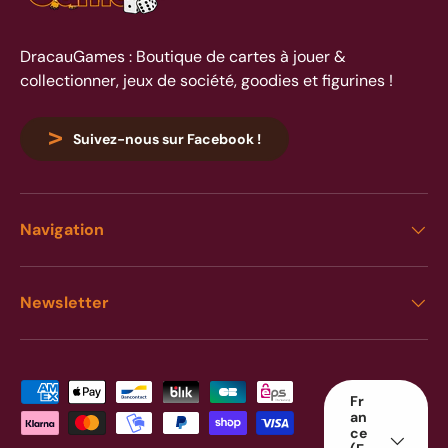
DracauGames : Boutique de cartes à jouer &
collectionner, jeux de société, goodies et figurines !
Suivez-nous sur Facebook !
Navigation
Newsletter
Moyens de paiement acceptés
Pays
Fr
an
ce